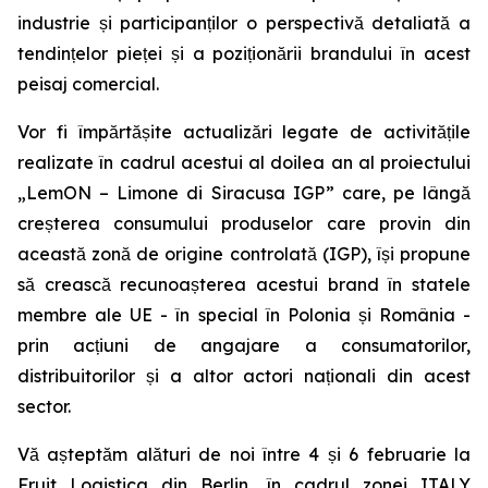
industrie și participanților o perspectivă detaliată a
tendințelor pieței și a poziționării brandului în acest
peisaj comercial.
Vor fi împărtășite actualizări legate de activitățile
realizate în cadrul acestui al doilea an al proiectului
„LemON – Limone di Siracusa IGP” care, pe lângă
creșterea consumului produselor care provin din
această zonă de origine controlată (IGP), își propune
să crească recunoașterea acestui brand în statele
membre ale UE - în special în Polonia și România -
prin acțiuni de angajare a consumatorilor,
distribuitorilor și a altor actori naționali din acest
sector.
Vă așteptăm alături de noi între 4 și 6 februarie la
Fruit Logistica din Berlin, în cadrul zonei ITALY