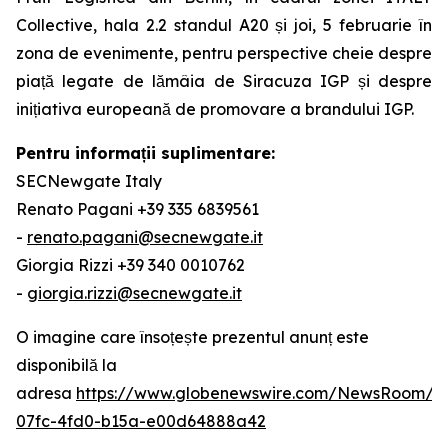
Collective, hala 2.2 standul A20 și joi, 5 februarie în
zona de evenimente, pentru perspective cheie despre
piață legate de lămâia de Siracuza IGP și despre
inițiativa europeană de promovare a brandului IGP.
Pentru informații suplimentare:
SECNewgate Italy
Renato Pagani +39 335 6839561
-
renato.pagani@secnewgate.it
Giorgia Rizzi +39 340 0010762
-
giorgia.rizzi@secnewgate.it
O imagine care însoțește prezentul anunț este
disponibilă la
adresa
https://www.globenewswire.com/NewsRoom/A
07fc-4fd0-b15a-e00d64888a42