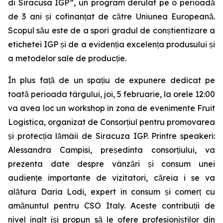
di Siracusa IGP”, un program derulat pe o perioadă
de 3 ani și cofinanțat de către Uniunea Europeană.
Scopul său este de a spori gradul de conștientizare a
etichetei IGP și de a evidenția excelența produsului și
a metodelor sale de producție.
În plus față de un spațiu de expunere dedicat pe
toată perioada târgului, joi, 5 februarie, la orele 12:00
va avea loc un workshop în zona de evenimente Fruit
Logistica, organizat de Consorțiul pentru promovarea
și protecția lămâii de Siracuza IGP. Printre speakeri:
Alessandra Campisi, președinta consorțiului, va
prezenta date despre vânzări și consum unei
audiențe importante de vizitatori, căreia i se va
alătura Daria Lodi, expert în consum și comerț cu
amănuntul pentru CSO Italy. Aceste contribuții de
nivel înalt își propun să le ofere profesioniștilor din