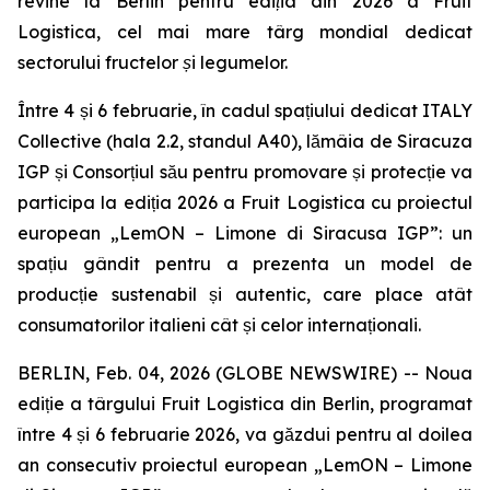
revine la Berlin pentru ediția din 2026 a Fruit
Logistica, cel mai mare târg mondial dedicat
sectorului fructelor și legumelor.
Între 4 și 6 februarie, în cadul spațiului dedicat ITALY
Collective (hala 2.2, standul A40), lămâia de Siracuza
IGP și Consorțiul său pentru promovare și protecție va
participa la ediția 2026 a Fruit Logistica cu proiectul
european „LemON – Limone di Siracusa IGP”: un
spațiu gândit pentru a prezenta un model de
producție sustenabil și autentic, care place atât
consumatorilor italieni cât și celor internaționali.
BERLIN, Feb. 04, 2026 (GLOBE NEWSWIRE) -- Noua
ediție a târgului Fruit Logistica din Berlin, programat
între 4 și 6 februarie 2026, va găzdui pentru al doilea
an consecutiv proiectul european „LemON – Limone