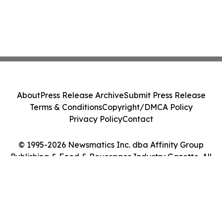
About
Press Release Archive
Submit Press Release
Terms & Conditions
Copyright/DMCA Policy
Privacy Policy
Contact
© 1995-2026 Newsmatics Inc. dba Affinity Group
Publishing & Food & Beverages Industry Gazette. All
Rights Reserved.
Cookie Settings / Your Privacy Choices