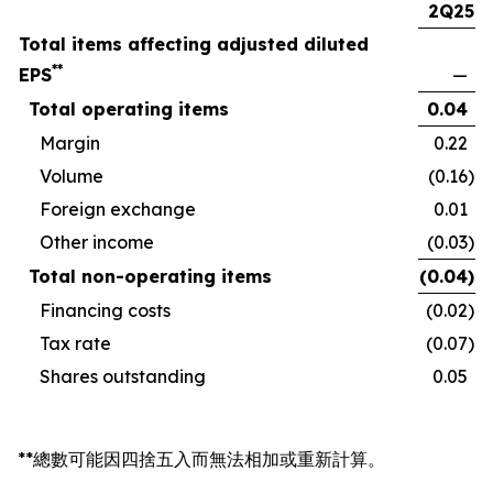
2Q25
Total items affecting adjusted diluted
**
EPS
—
Total operating items
0.04
Margin
0.22
Volume
(0.16
)
Foreign exchange
0.01
Other income
(0.03
)
Total non-operating items
(0.04
)
Financing costs
(0.02
)
Tax rate
(0.07
)
Shares outstanding
0.05
**總數可能因四捨五入而無法相加或重新計算。