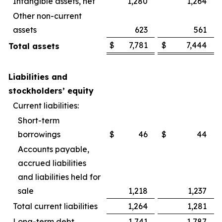
Intangible assets, net
1,280
1,264
Other non-current
assets
623
561
$
7,781
$
7,444
Total assets
Liabilities and
stockholders’ equity
Current liabilities:
Short-term
borrowings
$
46
$
44
Accounts payable,
accrued liabilities
and liabilities held for
sale
1,218
1,237
Total current liabilities
1,264
1,281
Long-term debt
1,741
1,787