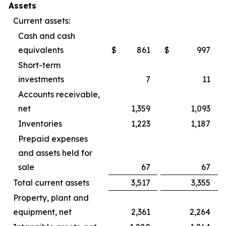
Assets
Current assets:
Cash and cash
equivalents
$
861
$
997
Short-term
investments
7
11
Accounts receivable,
net
1,359
1,093
Inventories
1,223
1,187
Prepaid expenses
and assets held for
sale
67
67
Total current assets
3,517
3,355
Property, plant and
equipment, net
2,361
2,264