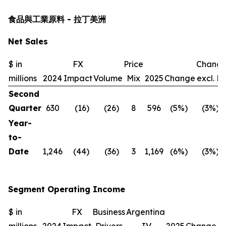
食品與工業原料 - 拉丁美洲
Net Sales
$ in
FX
Price
Chang
millions
2024
Impact
Volume
Mix
2025
Change
excl. F
Second
Quarter
630
(16
)
(26
)
8
596
(5
%)
(3
%)
Year-
to-
Date
1,246
(44
)
(36
)
3
1,169
(6
%)
(3
%)
Segment Operating Income
$ in
FX
Business
Argentina
C
millions
2024
Impact
Drivers
JV
2025
Change
ex