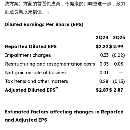
決方案）方面的首選供應商，令健康的口味更進一步，致力
創造長期股東價值。」
Diluted Earnings Per Share (EPS)
2Q24
2Q25
Reported Diluted EPS
$
2.22
$
2.99
Impairment charges
0.33
(0.02
)
Restructuring and resegmentation costs
0.03
0.03
Net gain on sale of business
0.01
—
Tax items and other matters
0.28
(0.13
)
**
Adjusted Diluted EPS
$
2.87
$
2.87
Estimated factors affecting changes in Reported
and Adjusted EPS