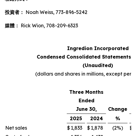
投資者：
Noah Weiss, 773-896-5242
媒體：
Rick Wion, 708-209-6323
Ingredion Incorporated
Condensed Consolidated Statements 
(Unaudited)
(dollars and shares in millions, except per 
Three Months
Ended
June 30,
Change
2025
2024
%
2
Net sales
$
1,833
$
1,878
(2
%)
$
3