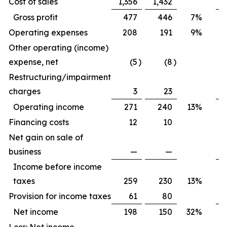
Cost of sales
1,356
1,432
2
Gross profit
477
446
7
%
Operating expenses
208
191
9
%
Other operating (income)
expense, net
(5
)
(8
)
Restructuring/impairment
charges
3
23
Operating income
271
240
13
%
Financing costs
12
10
Net gain on sale of
business
—
—
Income before income
taxes
259
230
13
%
Provision for income taxes
61
80
Net income
198
150
32
%
Less: Net income