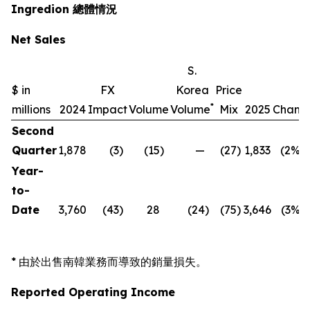
Ingredion 總體情況
Net Sales
S.
$ in
FX
Korea
Price
*
millions
2024
Impact
Volume
Volume
Mix
2025
Chang
Second
Quarter
1,878
(3
)
(15
)
—
(27
)
1,833
(2
%)
Year-
to-
Date
3,760
(43
)
28
(24
)
(75
)
3,646
(3
%)
* 由於出售南韓業務而導致的銷量損失。
Reported Operating Income