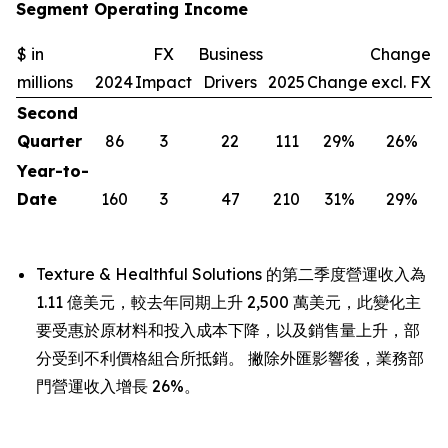
Segment Operating Income
$ in
FX
Business
Change
millions
2024
Impact
Drivers
2025
Change
excl. FX
Second
Quarter
86
3
22
111
29
%
26
%
Year-to-
Date
160
3
47
210
31
%
29
%
Texture & Healthful Solutions 的第二季度營運收入為
1.11 億美元，較去年同期上升 2,500 萬美元，此變化主
要受惠於原材料和投入成本下降，以及銷售量上升，部
分受到不利價格組合所抵銷。 撇除外匯影響後，業務部
門營運收入增長 26%。