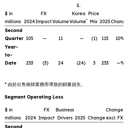
S.
$ in
FX
Korea
Price
*
millions
2024
Impact
Volume
Volume
Mix
2025
Chang
Second
Quarter
105
—
11
—
(1
)
115
10
%
Year-
to-
Date
233
(3
)
24
(24
)
3
233
—
%
* 由於出售南韓業務而導致的銷量損失。
Segment Operating Loss
$ in
FX
Business
Change
millions
2024
Impact
Drivers
2025
Change
excl. FX
Second