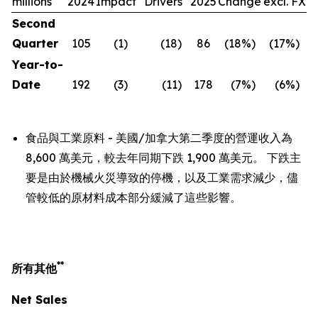
millions
2024
Impact
Drivers
2025
Change
excl. FX
Second
Quarter
105
(1
)
(18
)
86
(18
%)
(17
%)
Year-to-
Date
192
(3
)
(11
)
178
(7
%)
(6
%)
食品與工業原料 - 美國/加拿大第二季度的營運收入為
8,600 萬美元，較去年同期下跌 1,900 萬美元。 下跌主
要是由於機械火災導致的停機，以及工業需求減少，儘
管較低的原材料成本部分緩減了這些影響。
**
所有其他
Net Sales