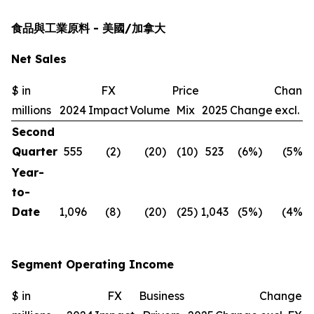
食品與工業原料 - 美國/加拿大
Net Sales
$ in
FX
Price
Chang
millions
2024
Impact
Volume
Mix
2025
Change
excl. F
Second
Quarter
555
(2
)
(20
)
(10
)
523
(6
%)
(5
%)
Year-
to-
Date
1,096
(8
)
(20
)
(25
)
1,043
(5
%)
(4
%)
Segment Operating Income
$ in
FX
Business
Change