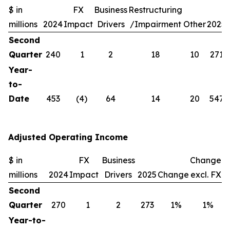
$ in
FX
Business
Restructuring
millions
2024
Impact
Drivers
/Impairment
Other
2025
Second
Quarter
240
1
2
18
10
271
Year-
to-
Date
453
(4
)
64
14
20
547
Adjusted Operating Income
$ in
FX
Business
Change
millions
2024
Impact
Drivers
2025
Change
excl. FX
Second
Quarter
270
1
2
273
1
%
1
%
Year-to-