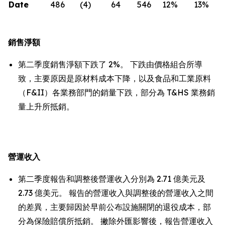
Date
486
(4
)
64
546
12
%
13
%
銷售淨額
第二季度銷售淨額下跌了 2%。 下跌由價格組合所導
致，主要原因是原材料成本下降，以及食品和工業原料
（F&II）各業務部門的銷量下跌，部分為 T&HS 業務銷
量上升所抵銷。
營運收入
第二季度報告和調整後營運收入分別為 2.71 億美元及
2.73 億美元。 報告的營運收入與調整後的營運收入之間
的差異，主要歸因於早前公布設施關閉的退役成本，部
分為保險賠償所抵銷。 撇除外匯影響後，報告營運收入