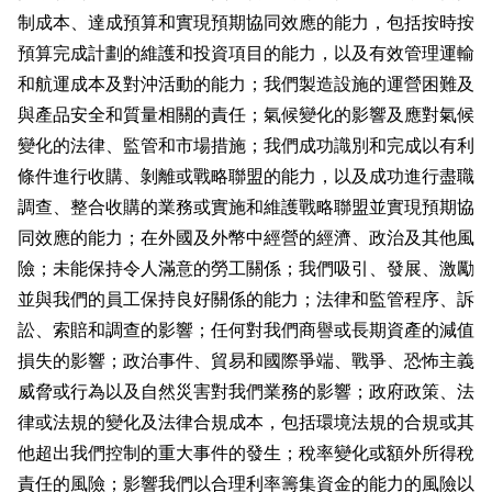
制成本、達成預算和實現預期協同效應的能力，包括按時按
預算完成計劃的維護和投資項目的能力，以及有效管理運輸
和航運成本及對沖活動的能力；我們製造設施的運營困難及
與產品安全和質量相關的責任；氣候變化的影響及應對氣候
變化的法律、監管和市場措施；我們成功識別和完成以有利
條件進行收購、剝離或戰略聯盟的能力，以及成功進行盡職
調查、整合收購的業務或實施和維護戰略聯盟並實現預期協
同效應的能力；在外國及外幣中經營的經濟、政治及其他風
險；未能保持令人滿意的勞工關係；我們吸引、發展、激勵
並與我們的員工保持良好關係的能力；法律和監管程序、訴
訟、索賠和調查的影響；任何對我們商譽或長期資產的減值
損失的影響；政治事件、貿易和國際爭端、戰爭、恐怖主義
威脅或行為以及自然災害對我們業務的影響；政府政策、法
律或法規的變化及法律合規成本，包括環境法規的合規或其
他超出我們控制的重大事件的發生；稅率變化或額外所得稅
責任的風險；影響我們以合理利率籌集資金的能力的風險以