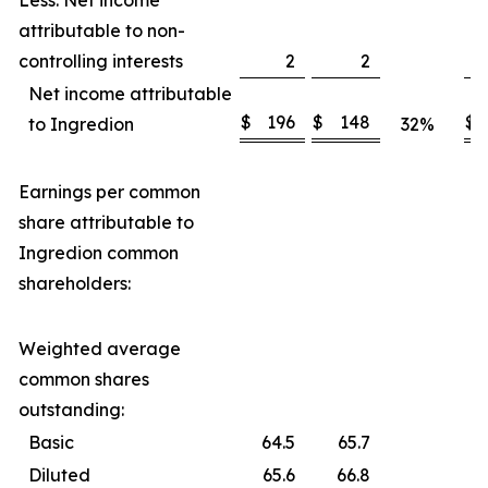
attributable to non-
controlling interests
2
2
Net income attributable
$
196
$
148
$
to Ingredion
32
%
Earnings per common
share attributable to
Ingredion common
shareholders:
Weighted average
common shares
outstanding:
Basic
64.5
65.7
Diluted
65.6
66.8