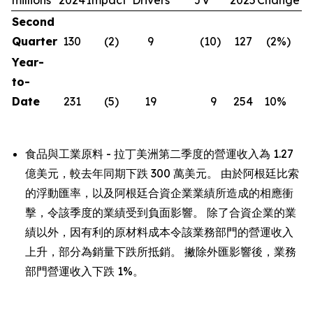
Second
Quarter
130
(2
)
9
(10
)
127
(2
%)
Year-
to-
Date
231
(5
)
19
9
254
10
%
食品與工業原料 - 拉丁美洲第二季度的營運收入為 1.27
億美元，較去年同期下跌 300 萬美元。 由於阿根廷比索
的浮動匯率，以及阿根廷合資企業業績所造成的相應衝
擊，令該季度的業績受到負面影響。 除了合資企業的業
績以外，因有利的原材料成本令該業務部門的營運收入
上升，部分為銷量下跌所抵銷。 撇除外匯影響後，業務
部門營運收入下跌 1%。