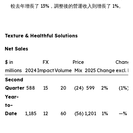
較去年增長了 13%，調整後的營運收入則增長了 1%。
Texture & Healthful Solutions
Net Sales
$ in
FX
Price
Chang
millions
2024
Impact
Volume
Mix
2025
Change
excl. F
Second
Quarter
588
15
20
(24
)
599
2
%
(1
%)
Year-
to-
Date
1,185
12
60
(56
)
1,201
1
%
—
%