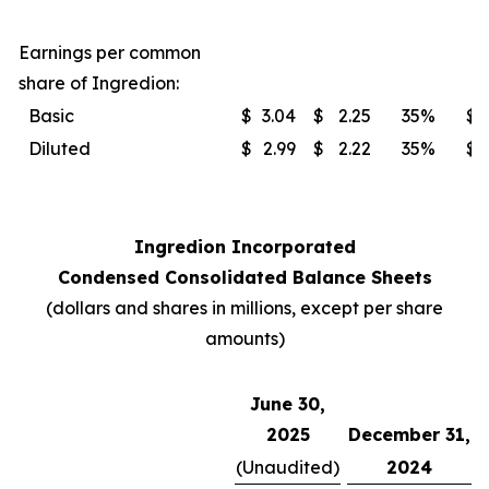
Earnings per common
share of Ingredion:
Basic
$
3.04
$
2.25
35
%
$
Diluted
$
2.99
$
2.22
35
%
$
Ingredion Incorporated
Condensed Consolidated Balance Sheets
(dollars and shares in millions, except per share
amounts)
June 30,
2025
December 31,
(Unaudited)
2024